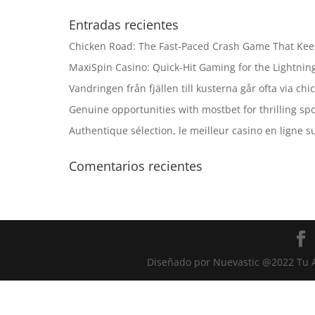
Entradas recientes
Chicken Road: The Fast‑Paced Crash Game That Kee
MaxiSpin Casino: Quick‑Hit Gaming for the Lightning
Vandringen från fjällen till kusterna går ofta via ch
Genuine opportunities with mostbet for thrilling sp
Authentique sélection, le meilleur casino en ligne s
Comentarios recientes
Diseñado por Nuevastic @2022 Tu A