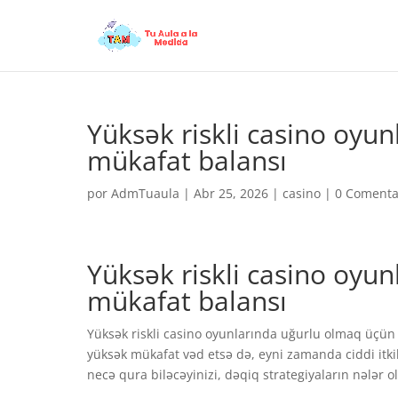
Yüksək riskli casino oyun
mükafat balansı
por
AdmTuaula
|
Abr 25, 2026
|
casino
|
0 Comenta
Yüksək riskli casino oyun
mükafat balansı
Yüksək riskli casino oyunlarında uğurlu olmaq üçün 
yüksək mükafat vəd etsə də, eyni zamanda ciddi itkil
necə qura biləcəyinizi, dəqiq strategiyaların nələr 