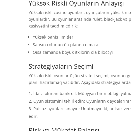
Yüksək Riskli Oyunların Anlayışı
Yüksək riskli casino oyunları, oyunçuların yüksək m
oyunlardır. Bu oyunlar arasında rulet, blackjack və
xasiyyətini təqdim edirik:
Yüksək bahis limitləri
Şansın rolunun ön planda olması
Qısa zamanda böyük itkilərin ola biləcəyi
Strategiyaların Seçimi
Yüksək riskli oyunlar üçün strateji seçimi, oyunun 
planı hazırlamaq vacibdir. Aşağıdakı strategiyalardan
İdarə olunan bankroll: Müəyyən bir məbləği yalnız
Oyun sistemini təhlil edin: Oyunların qaydalarını 
Pulsuz oyunları sınayın: Unutmayın ki, pulsuz ver
edir.
Risk və Mükafat Balansı