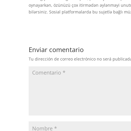
oynayarkən, özünüzü çox itirmədən əylənməyi unut
bilərsiniz. Sosial platformalarda bu sujetlə bağlı m
Enviar comentario
Tu dirección de correo electrónico no será publicad