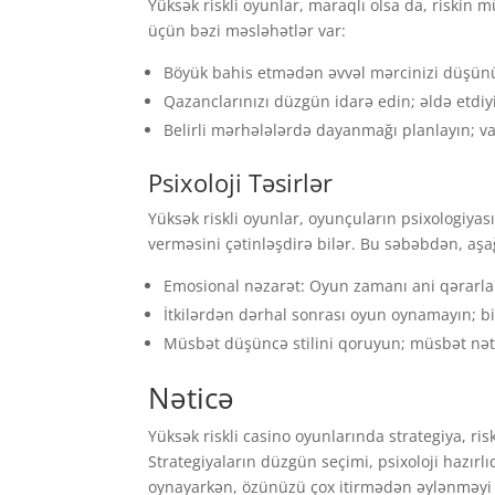
Yüksək riskli oyunlar, maraqlı olsa da, riskin 
üçün bəzi məsləhətlər var:
Böyük bahis etmədən əvvəl mərcinizi düşün
Qazanclarınızı düzgün idarə edin; əldə etdiyi
Belirli mərhələlərdə dayanmağı planlayın; v
Psixoloji Təsirlər
Yüksək riskli oyunlar, oyunçuların psixologiyas
verməsini çətinləşdirə bilər. Bu səbəbdən, aşağ
Emosional nəzarət: Oyun zamanı ani qərarla
İtkilərdən dərhal sonrası oyun oynamayın; bi
Müsbət düşüncə stilini qoruyun; müsbət nəti
Nəticə
Yüksək riskli casino oyunlarında strategiya, r
Strategiyaların düzgün seçimi, psixoloji hazırl
oynayarkən, özünüzü çox itirmədən əylənməyi