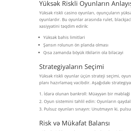
Yüksək Riskli Oyunların Anlayı
Yüksək riskli casino oyunları, oyunçuların yük
oyunlardır. Bu oyunlar arasında rulet, blackja
xasiyyətini təqdim edirik:
Yüksək bahis limitləri
Şansın rolunun ön planda olması
Qısa zamanda böyük itkilərin ola biləcəyi
Strategiyaların Seçimi
Yüksək riskli oyunlar üçün strateji seçimi, oy
planı hazırlamaq vacibdir. Aşağıdakı strategiyal
İdarə olunan bankroll: Müəyyən bir məbləği y
Oyun sistemini təhlil edin: Oyunların qaydal
Pulsuz oyunları sınayın: Unutmayın ki, pulsu
Risk və Mükafat Balansı