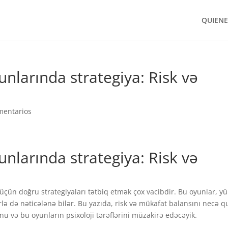
QUIEN
unlarında strategiya: Risk və
mentarios
unlarında strategiya: Risk və
üçün doğru strategiyaları tətbiq etmək çox vacibdir. Bu oyunlar, y
lə də nəticələnə bilər. Bu yazıda, risk və mükafat balansını necə q
unu və bu oyunların psixoloji tərəflərini müzakirə edəcəyik.