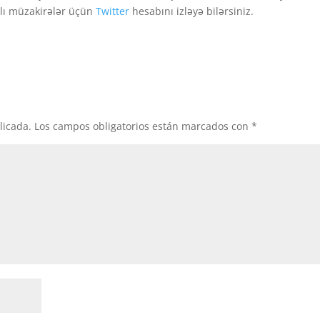
ağlı müzakirələr üçün
Twitter
hesabını izləyə bilərsiniz.
licada.
Los campos obligatorios están marcados con
*