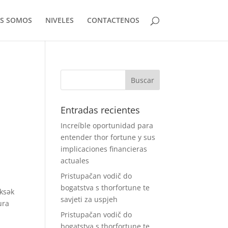
ES SOMOS
NIVELES
CONTACTENOS
Entradas recientes
Increíble oportunidad para
entender thor fortune y sus
implicaciones financieras
actuales
Pristupačan vodič do
bogatstva s thorfortune te
üksək
savjeti za uspjeh
ura
Pristupačan vodič do
bogatstva s thorfortune te