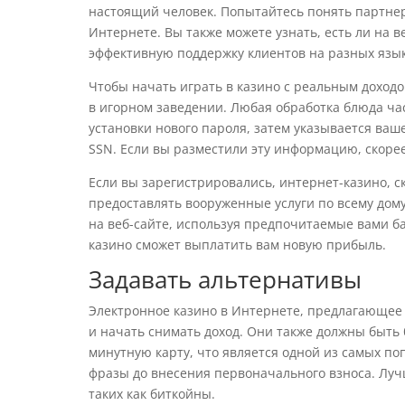
настоящий человек. Попытайтесь понять партне
Интернете. Вы также можете узнать, есть ли на в
эффективную поддержку клиентов на разных язык
Чтобы начать играть в казино с реальным доход
в игорном заведении. Любая обработка блюда ча
установки нового пароля, затем указывается ваш
SSN. Если вы разместили эту информацию, скорее
Если вы зарегистрировались, интернет-казино, ск
предоставлять вооруженные услуги по всему дому
на веб-сайте, используя предпочитаемые вами б
казино сможет выплатить вам новую прибыль.
Задавать альтернативы
Электронное казино в Интернете, предлагающее
и начать снимать доход. Они также должны быть
минутную карту, что является одной из самых по
фразы до внесения первоначального взноса. Луч
таких как биткойны.