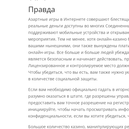
Правда
Азартные игры в Интернете совершают блестящ
реальные деньги доступны во многих Соединенны
поддерживают мобильные устройства и открываю
мероприятия. Тем не менее, хотя онлайн-казино
вашими нынешними, они также вынуждены плати
онлайн-игры. Все больше и больше людей убежда
является безопасным и начинает действовать, п
Лицензированное и контролируемое место должн
Чтобы убедиться, что вы есть, вам также нужно у
в количестве социальной защиты.
Если вам необходимо официально гадать в игорно
разумно оказаться в штате, где разрешены упра
предоставить вам точное разрешение на регистра
инициируйте, чтобы начать просматривать инфо
конфиденциальности, если вы хотите убедиться, 
Большое количество казино, манипулирующих р