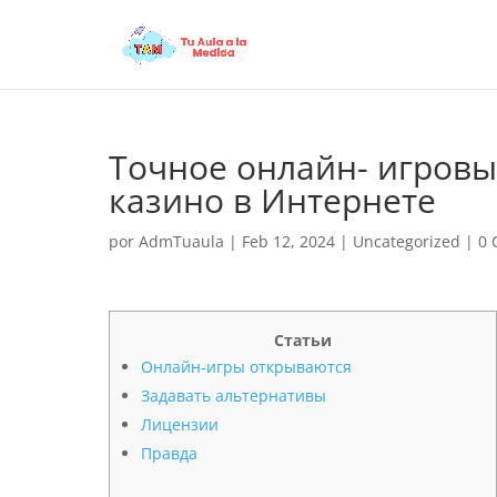
Точное онлайн- игровы
казино в Интернете
por
AdmTuaula
|
Feb 12, 2024
|
Uncategorized
|
0 
Статьи
Онлайн-игры открываются
Задавать альтернативы
Лицензии
Правда