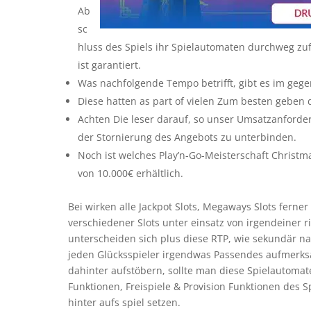
Ab
sc
hluss des Spiels ihr Spielautomaten durchweg zuf
ist garantiert.
Was nachfolgende Tempo betrifft, gibt es im gege
Diese hatten as part of vielen Zum besten geben 
Achten Die leser darauf, so unser Umsatzanforder
der Stornierung des Angebots zu unterbinden.
Noch ist welches Play’n-Go-Meisterschaft Christ
von 10.000€ erhältlich.
Bei wirken alle Jackpot Slots, Megaways Slots ferner
verschiedener Slots unter einsatz von irgendeiner r
unterscheiden sich plus diese RTP, wie sekundär nac
jeden Glücksspieler irgendwas Passendes aufmerks
dahinter aufstöbern, sollte man diese Spielautoma
Funktionen, Freispiele & Provision Funktionen des
hinter aufs spiel setzen.