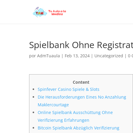
Spielbank Ohne Registra
por
AdmTuaula
|
Feb 13, 2024
|
Uncategorized
|
0 
Content
Spinfever Casino Spiele & Slots
Die Herausforderungen Eines No Anzahlung
Maklercourtage
Online Spielbank Ausschüttung Ohne
Verifizierung Erfahrungen
Bitcoin Spielbank Abzüglich Verifizierung