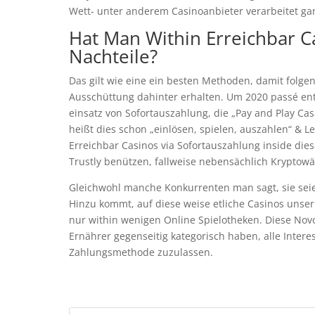
Wett- unter anderem Casinoanbieter verarbeitet g
Hat Man Within Erreichbar C
Nachteile?
Das gilt wie eine ein besten Methoden, damit folg
Ausschüttung dahinter erhalten. Um 2020 passé ent
einsatz von Sofortauszahlung, die „Pay and Play Casi
heißt dies schon „einlösen, spielen, auszahlen“ & L
Erreichbar Casinos via Sofortauszahlung inside di
Trustly benützen, fallweise nebensächlich Kryptow
Gleichwohl manche Konkurrenten man sagt, sie seien 
Hinzu kommt, auf diese weise etliche Casinos unser 
nur within wenigen Online Spielotheken. Diese Novol
Ernährer gegenseitig kategorisch haben, alle Inte
Zahlungsmethode zuzulassen.