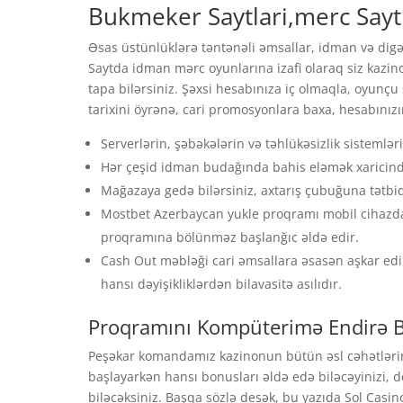
Bukmeker Saytlari,merc Saytl
Əsas üstünlüklərə təntənəli əmsallar, idman və digər
Saytda idman mərc oyunlarına izafi olaraq siz kazino
tapa bilərsiniz. Şəxsi hesabınıza iç olmaqla, oyunçu 
tarixini öyrənə, cari promosyonlara baxa, hesabınızın
Serverlərin, şəbəkələrin və təhlükəsizlik sistemlər
Hər çeşid idman budağında bahis eləmək xaricində, 
Mağazaya gedə bilərsiniz, axtarış çubuğuna tətbiq
Mostbet Azerbaycan yukle proqramı mobil cihazda
proqramına bölünməz başlanğıc əldə edir.
Cash Out məbləği cari əmsallara əsasən aşkar edi
hansı dəyişikliklərdən bilavasitə asılıdır.
Proqramını Kompüterimə Endirə 
Peşəkar komandamız kazinonun bütün əsl cəhətlərin
başlayarkən hansı bonusları əldə edə biləcəyinizi, d
biləcəksiniz. Başqa sözlə desək, bu yazıda Sol Cas