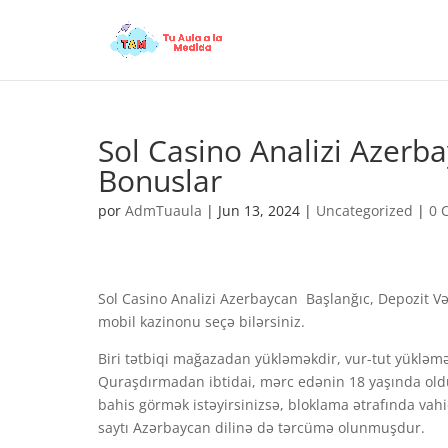
Sol Casino Analizi Azerba
Bonuslar ️
por
AdmTuaula
|
Jun 13, 2024
|
Uncategorized
|
0 
Sol Casino Analizi Azerbaycan ️ Başlanğıc, Depozit Və
mobil kazinonu seçə bilərsiniz.
Biri tətbiqi mağazadan yükləməkdir, vur-tut yükləmə
Quraşdırmadan ibtidai, mərc edənin 18 yaşında oldu
bahis görmək istəyirsinizsə, bloklama ətrafında vah
saytı Azərbaycan dilinə də tərcümə olunmuşdur.