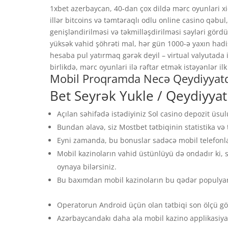
1xbet azerbaycan, 40-dan çox dildə mərc oyunlari xi
illər bitcoins və təmtəraqlı odlu online casino qəb
genişləndirilməsi və təkmilləşdirilməsi səyləri gör
yüksək vahid şöhrəti mal, hər gün 1000-ə yaxın hadi
hesaba pul yatırmaq gərək deyil – virtual valyutada 
birlikdə, mərc oyunlari ilə rəftar etmək istəyənlər il
Mobil Proqramda Necə Qeydiyyat
Bet Seyrək Yukle / Qeydiyya
Açılan səhifədə istədiyiniz Sol casino depozit üsul
Bundan əlavə, siz Mostbet tətbiqinin statistika və t
Eyni zamanda, bu bonuslar sadəcə mobil telefonlar
Mobil kazinoların vahid üstünlüyü də ondadır ki, 
oynaya bilərsiniz.
Bu baxımdan mobil kazinoların bu qədər populyarl
Operatorun Android üçün olan tətbiqi son ölçü göz
Azərbaycandakı daha əla mobil kazino applikasiy