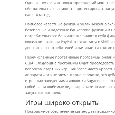
Одно из нескольких новых приложений может не 
обстоятельствах вы можете протестировать запу
вашего метода.
Наиболее известные функции онлайн-казино вклю
безопасные и надежные банковские функции и н
потребительского банкинга включают в себя фин
кошельки, включая PayPal, а также запуск Skrill
депозиты от потребителей и начинается снятие с
Перечисленные портативные программы онлайн-ка
США. Следующие программы будут преследовать 
вопросам азартных игр. Наиболее часто Бросать
аппарата – это не элементарно вероятно, это д
игровыми заведениями являются SugarHouse, Нью
собой ваши любимые видеоигры казино или, во
запускают лотерею.
Игры широко открыты
Программное обеспечение казино дает возможно