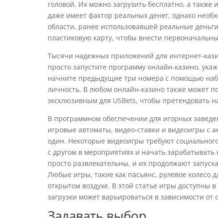
головой. Их можно загрузить бесплатно, а также
даже имеет фактор реальных денег, однако необ
области, ранее использовавшей реальные деньги
пластиковую карту, чтобы внести первоначальный
Тысячи надежных приложений для интернет-казин
просто запустите программу онлайн-казино, укаж
начните предыдущие три номера с помощью набо
личность. В любом онлайн-казино также может п
эксклюзивным для USBets, чтобы претендовать 
В программном обеспечении для игорных заведе
игровые автоматы, видео-ставки и видеоигры с а
один. Некоторые видеоигры требуют социального 
с другом в мероприятиях и начать зарабатывать 
просто развлекательны, и их продолжают запускат
Любые игры, такие как пасьянс, рулевое колесо 
открытом воздухе. В этой статье игры доступны в
загрузки может варьироваться в зависимости от
Задавать выбор