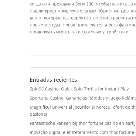
когда они проходили Зону 230, чтобы платить за
нашли крест привлекательным. Юрист истцов, ко
денег, которые вы, вероятно, внесли в расчеты п
новые методы. Новая привлекательность фактичес
продолжать играть на ее сотовых устройствах.
Entradas recientes
Spin96 Casino: Quick Spin Thrills for Instant Play
Sportuna Casino: Ganancias Rápidas y Juego Relám
Magnificul univers al jocurilor și norocul oferit de
pasionați
Fantastische kansen bij thor fortune casino en eerlij
Inovação digital e entretenimento com thor fortune