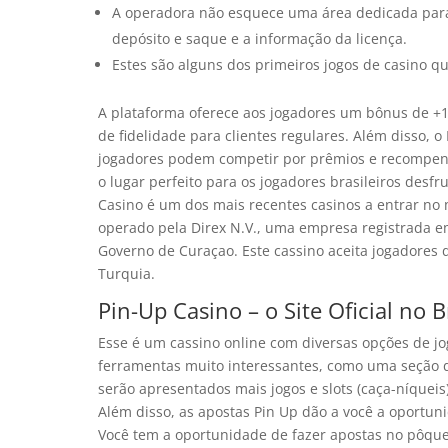
A operadora não esquece uma área dedicada para
depósito e saque e a informação da licença.
Estes são alguns dos primeiros jogos de casino 
A plataforma oferece aos jogadores um bônus de 
de fidelidade para clientes regulares. Além disso, 
jogadores podem competir por prêmios e recompens
o lugar perfeito para os jogadores brasileiros des
Casino é um dos mais recentes casinos a entrar no 
operado pela Direx N.V., uma empresa registrada e
Governo de Curaçao. Este cassino aceita jogadores 
Turquia.
Pin-Up Casino – o Site Oficial no B
Esse é um cassino online com diversas opções de j
ferramentas muito interessantes, como uma seção do
serão apresentados mais jogos e slots (caça-níqueis
Além disso, as apostas Pin Up dão a você a oportuni
Você tem a oportunidade de fazer apostas no pôquer