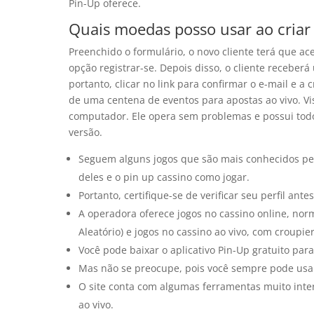
Pin-Up oferece.
Quais moedas posso usar ao cria
Preenchido o formulário, o novo cliente terá que ace
opção registrar-se. Depois disso, o cliente receber
portanto, clicar no link para confirmar o e-mail e 
de uma centena de eventos para apostas ao vivo. Visi
computador. Ele opera sem problemas e possui tod
versão.
Seguem alguns jogos que são mais conhecidos pelo
deles e o pin up cassino como jogar.
Portanto, certifique-se de verificar seu perfil antes
A operadora oferece jogos no cassino online, n
Aleatório) e jogos no cassino ao vivo, com croup
Você pode baixar o aplicativo Pin-Up gratuito para 
Mas não se preocupe, pois você sempre pode usar 
O site conta com algumas ferramentas muito inte
ao vivo.