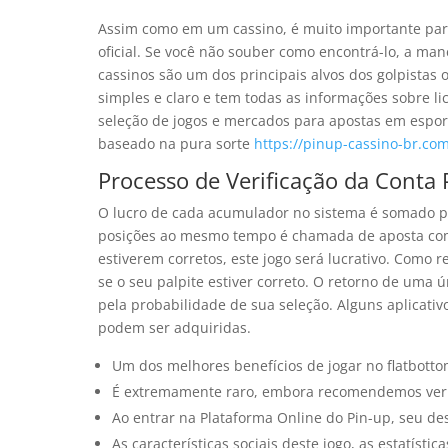
Assim como em um cassino, é muito importante para
oficial. Se você não souber como encontrá-lo, a mane
cassinos são um dos principais alvos dos golpistas on
simples e claro e tem todas as informações sobre 
seleção de jogos e mercados para apostas em esport
baseado na pura sorte
https://pinup-cassino-br.co
Processo de Verificação da Conta 
O lucro de cada acumulador no sistema é somado p
posições ao mesmo tempo é chamada de aposta comb
estiverem corretos, este jogo será lucrativo. Como r
se o seu palpite estiver correto. O retorno de uma 
pela probabilidade de sua seleção. Alguns aplicativ
podem ser adquiridas.
Um dos melhores benefícios de jogar no flatbott
É extremamente raro, embora recomendemos verif
Ao entrar na Plataforma Online do Pin-up, seu des
As características sociais deste jogo, as estatís