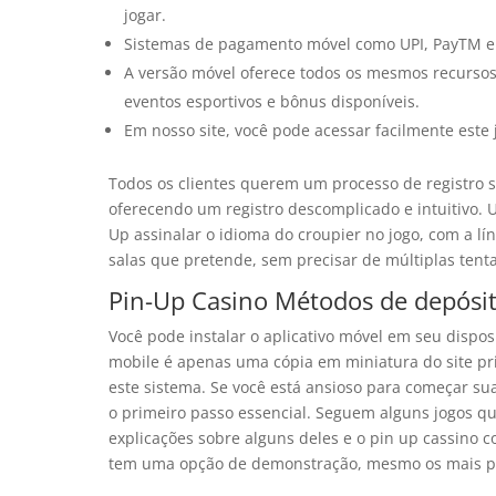
jogar.
Sistemas de pagamento móvel como UPI, PayTM e d
A versão móvel oferece todos os mesmos recursos 
eventos esportivos e bônus disponíveis.
Em nosso site, você pode acessar facilmente este
Todos os clientes querem um processo de registro s
oferecendo um registro descomplicado e intuitivo. U
Up assinalar o idioma do croupier no jogo, com a lí
salas que pretende, sem precisar de múltiplas tenta
Pin-Up Casino Métodos de depósi
Você pode instalar o aplicativo móvel em seu dispos
mobile é apenas uma cópia em miniatura do site pri
este sistema. Se você está ansioso para começar su
o primeiro passo essencial. Seguem alguns jogos qu
explicações sobre alguns deles e o pin up cassino 
tem uma opção de demonstração, mesmo os mais p