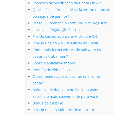
Processo de Verificação da Conta Pin-Up
Quais são as formas de se fazer um depósito
ou saque de ganhos?
Passo 3: Preencha o Formulário de Registro
Licença e Regulação Pin-Up
Pin-Up casino app para Android e iOS
Pin-Up Casino – o Site Oficial no Brasil
Com quais fornecedores de software os
cassinos trabalham?
Sobre o aplicativo mobile
Revisão do vídeo Pin Up
Quais moedas posso usar ao criar uma
conta?
Métodos de depósito no Pin-Up Casino:
escolha o mais conveniente para você
Bônus de Cassino
Pin-Up Casino Métodos de depósito