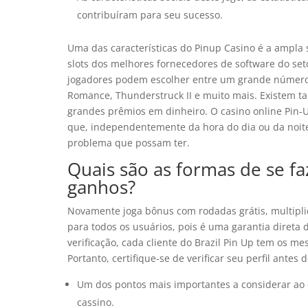
contribuíram para seu sucesso.
Uma das características do Pinup Casino é a ampla 
slots dos melhores fornecedores de software do set
jogadores podem escolher entre um grande número d
Romance, Thunderstruck II e muito mais. Existem 
grandes prêmios em dinheiro. O casino online Pin-Up 
que, independentemente da hora do dia ou da noite
problema que possam ter.
Quais são as formas de se f
ganhos?
Novamente joga bônus com rodadas grátis, multiplic
para todos os usuários, pois é uma garantia direta 
verificação, cada cliente do Brazil Pin Up tem os m
Portanto, certifique-se de verificar seu perfil antes d
Um dos pontos mais importantes a considerar ao e
cassino.