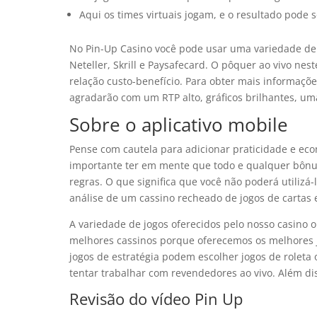
Aqui os times virtuais jogam, e o resultado pode
No Pin-Up Casino você pode usar uma variedade de 
Neteller, Skrill e Paysafecard. O pôquer ao vivo n
relação custo-benefício. Para obter mais informaçõe
agradarão com um RTP alto, gráficos brilhantes, uma
Sobre o aplicativo mobile
Pense com cautela para adicionar praticidade e eco
importante ter em mente que todo e qualquer bônu
regras. O que significa que você não poderá utilizá
análise de um cassino recheado de jogos de cartas 
A variedade de jogos oferecidos pelo nosso casino
melhores cassinos porque oferecemos os melhores 
jogos de estratégia podem escolher jogos de roleta
tentar trabalhar com revendedores ao vivo. Além dis
Revisão do vídeo Pin Up