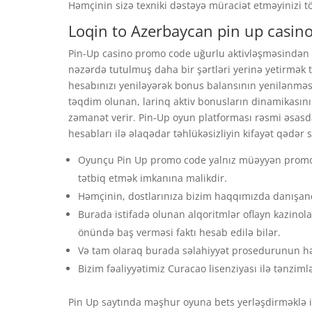
Həmçinin sizə texniki dəstəyə müraciət etməyinizi tö
Loqin to Azerbaycan pin up casin
Pin-Up casino promo code uğurlu aktivləşməsindən 
nəzərdə tutulmuş daha bir şərtləri yerinə yetirmək t
hesabınızı yeniləyərək bonus balansının yenilənməsin
təqdim olunan, larinq aktiv bonusların dinamikasını 
zəmanət verir. Pin-Up oyun platforması rəsmi əsasda
hesabları ilə əlaqədar təhlükəsizliyin kifayət qədər 
Oyunçu Pin Up promo code yalnız müəyyən promo
tətbiq etmək imkanına malikdir.
Həmçinin, dostlarınıza bizim haqqımızda danışan
Burada istifadə olunan alqoritmlər oflayn kazino
önündə baş verməsi faktı hesab edilə bilər.
Və tam olaraq burada səlahiyyət prosedurunun həya
Bizim fəaliyyətimiz Curacao lisenziyası ilə tənziml
Pin Up saytında məşhur oyuna bets yerləşdirməklə 