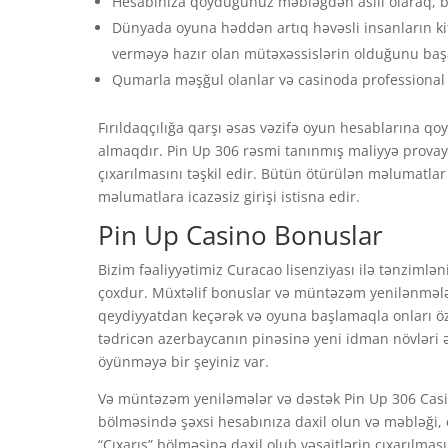
Hesabınıza qoyduğunuz məbləğdən asılı olaraq, b
Dünyada oyuna həddən artıq həvəsli insanların kif
verməyə hazır olan mütəxəssislərin olduğunu baş
Qumarla məşğul olanlar və casinoda professional ş
Fırıldaqçılığa qarşı əsas vəzifə oyun hesablarına qo
almaqdır. Pin Up 306 rəsmi tanınmış maliyyə provay
çıxarılmasını təşkil edir. Bütün ötürülən məlumatlar 
məlumatlara icazəsiz girişi istisna edir.
Pin Up Casino Bonuslar
Bizim fəaliyyətimiz Curacao lisenziyası ilə tənzimlə
çoxdur. Müxtəlif bonuslar və müntəzəm yenilənmələ
qeydiyyatdan keçərək və oyuna başlamaqla onları özü
tədricən azerbaycanın pinəsinə yeni idman növləri 
öyünməyə bir şeyiniz var.
Və müntəzəm yeniləmələr və dəstək Pin Up 306 Casi
bölməsində şəxsi hesabınıza daxil olun və məbləği,
“Çıxarış” bölməsinə daxil olub vəsaitlərin çıxarılma