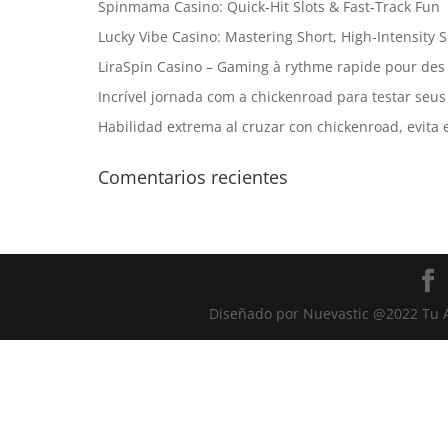
Spinmama Casino: Quick‑Hit Slots & Fast‑Track Fun
Lucky Vibe Casino: Mastering Short, High‑Intensity S
LiraSpin Casino – Gaming à rythme rapide pour des
Incrível jornada com a chickenroad para testar seus
Habilidad extrema al cruzar con chickenroad, evita 
Comentarios recientes
Diseñado por Nuevastic @2022 Tu A