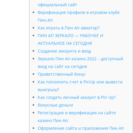
официальный сайт
Верификация профиля в игровом клубе
Пин-Ап
Как играть в Пин Ап авиатор?
ПИН АП ЗЕРКАЛО — РАБОЧЕЕ И
АКТУАЛЬНОЕ НА СЕГОДНЯ
Создание аккаунта и вход
Зеркало Пин Ап казино 2022 – доступный
вход на сайт на сегодня
Приветственный бонус
Как пополнить счет в PinUp или вывести
выигрыш?
Как создать личный аккаунт в Pin Up?
бонусные деньги
Регистрация и верификация на сайте
казино Пин Ап
Оформление сайта и приложения Пин Ап