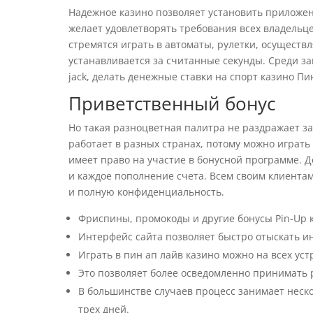
Надежное казино позволяет установить приложени
желает удовлетворять требования всех владель
стремятся играть в автоматы, рулетки, осуществл
устанавливается за считанные секунды. Среди зав
jack, делать денежные ставки на спорт казино Пи
Приветственный бонус
Но такая разноцветная палитра не раздражает з
работает в разных странах, потому можно играть 
имеет право на участие в бонусной программе. 
и каждое пополнение счета. Всем своим клиента
и полную конфиденциальность.
Фриспины, промокоды и другие бонусы Pin-Up 
Интерфейс сайта позволяет быстро отыскать 
Играть в пин ап лайв казино можно на всех уст
Это позволяет более осведомленно принимать
В большинстве случаев процесс занимает неско
трех дней.