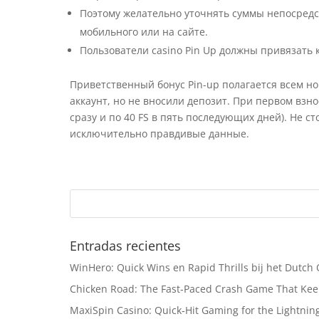
Поэтому желательно уточнять суммы непосредс
мобильного или на сайте.
Пользователи casino Pin Up должны привязать 
Приветственный бонус Pin-up полагается всем но
аккаунт, но не вносили депозит. При первом взно
сразу и по 40 FS в пять последующих дней). Не сто
исключительно правдивые данные.
Entradas recientes
WinHero: Quick Wins en Rapid Thrills bij het Dutch
Chicken Road: The Fast‑Paced Crash Game That Kee
MaxiSpin Casino: Quick‑Hit Gaming for the Lightning