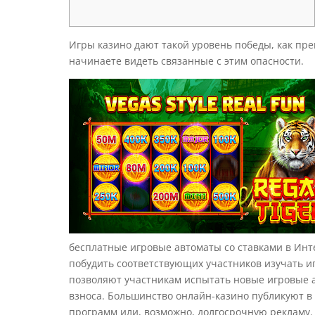
Игры казино дают такой уровень победы, как пре
начинаете видеть связанные с этим опасности.
бесплатные игровые автоматы со ставками в Инт
побудить соответствующих участников изучать и
позволяют участникам испытать новые игровые 
взноса. Большинство онлайн-казино публикуют в
программ или, возможно, долгосрочную рекламу.