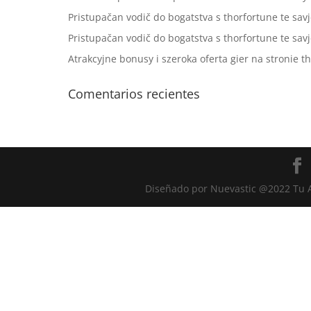
Pristupačan vodič do bogatstva s thorfortune te savj
Pristupačan vodič do bogatstva s thorfortune te savj
Atrakcyjne bonusy i szeroka oferta gier na stronie 
Comentarios recientes
Diseñado por Nuevastic @2022 Tu A