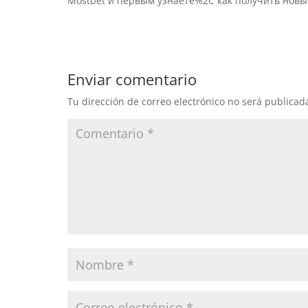
Mostbet и первым узнаете%2C как получить новы
Enviar comentario
Tu dirección de correo electrónico no será publicad