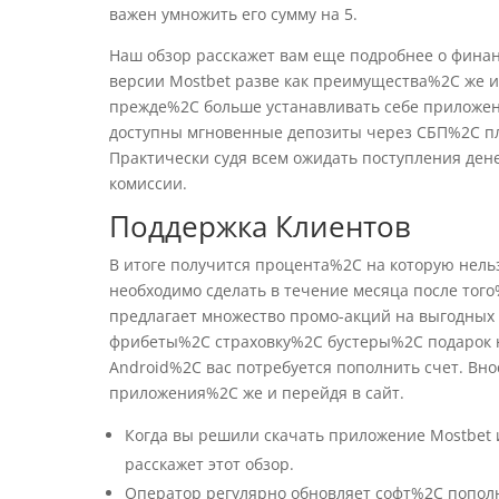
важен умножить его сумму на 5.
Наш обзор расскажет вам еще подробнее о финан
версии Mostbet разве как преимущества%2C же 
прежде%2C больше устанавливать себе приложени
доступны мгновенные депозиты через СБП%2C пл
Практически судя всем ожидать поступления ден
комиссии.
Поддержка Клиентов
В итоге получится процента%2C на которую нельзя
необходимо сделать в течение месяца после тог
предлагает множество промо-акций на выгодны
фрибеты%2C страховку%2C бустеры%2C подарок на 
Android%2C вас потребуется пополнить счет. Вн
приложения%2C же и перейдя в сайт.
Когда вы решили скачать приложение Mostbet 
расскажет этот обзор.
Оператор регулярно обновляет софт%2C пополн