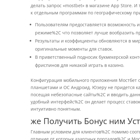
делать запрос «mostbet» в магазине App Store. И
к отдельным программам по географическому пр
Пользователям предоставляется возможность ис
режиме%2C что позволяет лучше вообразить пр
Результаты и коэффициенты обновляются в ми
оригинальные моменты для ставок.
В приветственный подносик букмекерской конт
фриспинов для никакой играть в казино.
Конфигурация мобильного приложения Мостбет 
планшетами и ОС Андроид. Юзеру не придется ка
посещая небезопасные сайты%2C и вводить данн
удобный интерфейс%2C он делает процесс ставо
интуитивно понятным.
же Получить Бонус ним Ус
Главным условием для клиентов%2C помимо соот
отличие от которых азартных порталов%2C и Мос