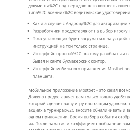
документа%2C подтверждающего личность клиент
типа%2C военник%2C водительское удостоверени
Как и а случае с Андроид%2C для авторизации
Разработчики предоставляют на выбор игроку 
Пока установщик будет загружаться на устрой
инструкцией на той только странице.
Интерфейс простой%2C поэтому разобраться в 
бывал и сайте букмекерских контор.
Интерфейс мобильного приложения Mostbet ав
планшета.
Мобильное приложение Mostbet – это какая возмо
Должно предоставляет вам только только удобст
который сделает вашу игру настоящим удовольст
акциях а турнирах%2C вносите обналичивать и вы
одном приложении. Время выбора события отобр
их. После нажатия и коэффициент выбранное вам