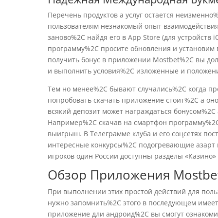
Перечень продуктов а услуг остается неизменно
пользователям незнакомый опыт взаимодействи
заново%2C найдя его в App Store (для устройств i
программу%2C просите обновления и установим 
получить бонус в приложении Mostbet%2C вы до
и выполнить условия%2C изложенные и положени
Тем но менее%2C бывают случались%2C когда пр
попробовать скачать приложение стоит%2C а он
всякий депозит может награждаться бонусом%2C 
Например%2C скачав на смартфон программу%2C 
выигрыш. В Телеграмме клуба и его соцсетях по
интересные конкурсы%2C подогревающие азарт п
игроков один России доступны разделы «Казино» и
Обзор Приложения Mostbe
При выполнении этих простой действий для поль
нужно запомнить%2C этого в последующем имеете
приложение дли андроид%2C вы смогут ознакоми