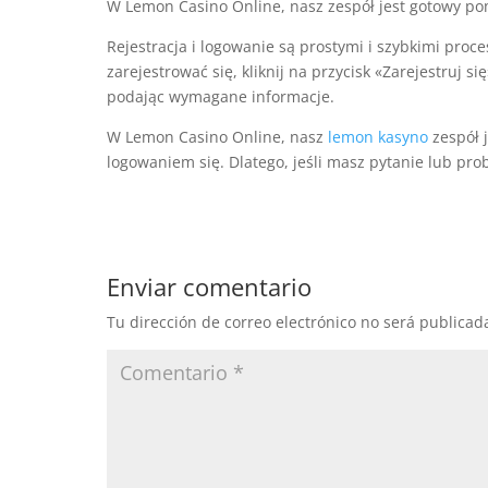
W Lemon Casino Online, nasz zespół jest gotowy pom
Rejestracja i logowanie są prostymi i szybkimi proc
zarejestrować się, kliknij na przycisk «Zarejestruj si
podając wymagane informacje.
W Lemon Casino Online, nasz
lemon kasyno
zespół j
logowaniem się. Dlatego, jeśli masz pytanie lub pro
Enviar comentario
Tu dirección de correo electrónico no será publicad