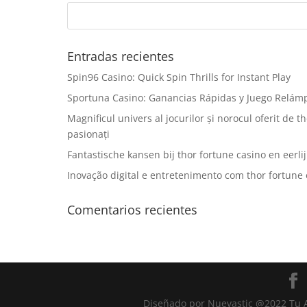
Entradas recientes
Spin96 Casino: Quick Spin Thrills for Instant Play
Sportuna Casino: Ganancias Rápidas y Juego Relám
Magnificul univers al jocurilor și norocul oferit de
pasionați
Fantastische kansen bij thor fortune casino en eerlij
Inovação digital e entretenimento com thor fortune
Comentarios recientes
Diseñado por Nuevastic @2022 Tu A