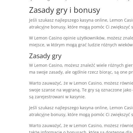
Zasady gry i bonusy
Jeśli szukasz najlepszego kasyna online, Lemon Cas
atrakcyjne bonusy, które mogą pomóc Ci zwiększyć 
W Lemon Casino opinie użytkowników, możesz znaleźć
miejsce, w którym mogą grać ludzie różnych wieków i
Zasady gry
W Lemon Casino, możesz znaleźć wiele różnych gier, 
ma swoje zasady, ale ogólnie rzecz biorąc, są one pr
Warto zauważyć, że w Lemon Casino, możesz również
swoje szanse na wygraną. Te gry są oznaczone jako 
są zarejestrowani w kasynie.
Jeśli szukasz najlepszego kasyna online, Lemon Cas
atrakcyjne bonusy, które mogą pomóc Ci zwiększyć 
Warto zauważyć, że w Lemon Casino, możesz również z
także informacje o bonusach, które są dostępne dla 