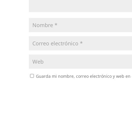
Guarda mi nombre, correo electrónico y web en