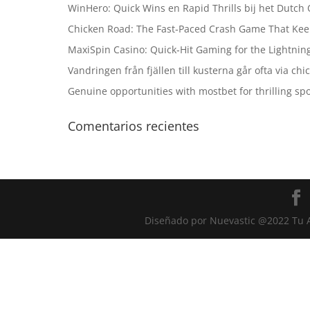
WinHero: Quick Wins en Rapid Thrills bij het Dutch
Chicken Road: The Fast‑Paced Crash Game That Kee
MaxiSpin Casino: Quick‑Hit Gaming for the Lightning
Vandringen från fjällen till kusterna går ofta via ch
Genuine opportunities with mostbet for thrilling sp
Comentarios recientes
Diseñado por Nuevastic @2022 Tu A