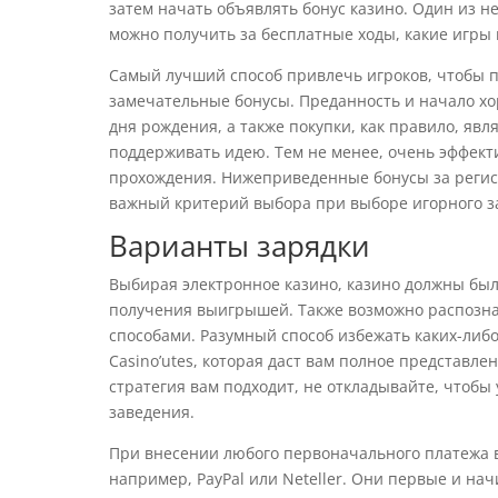
затем начать объявлять бонус казино. Один из не
можно получить за бесплатные ходы, какие игры 
Самый лучший способ привлечь игроков, чтобы п
замечательные бонусы. Преданность и начало хо
дня рождения, а также покупки, как правило, я
поддерживать идею. Тем не менее, очень эффек
прохождения. Нижеприведенные бонусы за регист
важный критерий выбора при выборе игорного з
Варианты зарядки
Выбирая электронное казино, казино должны был
получения выигрышей. Также возможно распозна
способами. Разумный способ избежать каких-ли
Casino’utes, которая даст вам полное представлен
стратегия вам подходит, не откладывайте, чтобы
заведения.
При внесении любого первоначального платежа вс
например, PayPal или Neteller. Они первые и нач