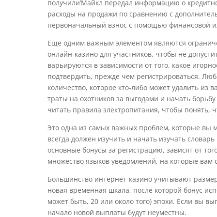
получили’Майкл передал информацию о кредитно
расходы на продажи по сравнению с дополнител
первоначальный взнос с помощью финансовой и
Еще одним важным элементом являются ограниче
онлайн-казино для участников, чтобы не допусти
варьируются в зависимости от того, какое игорн
подтвердить, прежде чем регистрироваться. Лю
количество, которое кто-либо может удалить из 
траты на охотников за выгодами и начать борьбу
читать правила электропитания, чтобы понять, ч
Это одна из самых важных проблем, которые вы 
всегда должен изучить и начать изучать словар
основные бонусы за регистрацию, зависят от того
множество языков уведомлений, на которые вам 
Большинство интернет-казино учитывают размер
новая временная шкала, после которой бонус испо
может быть, 20 или около того) эпохи. Если вы в
начало новой выплаты будут неуместны.