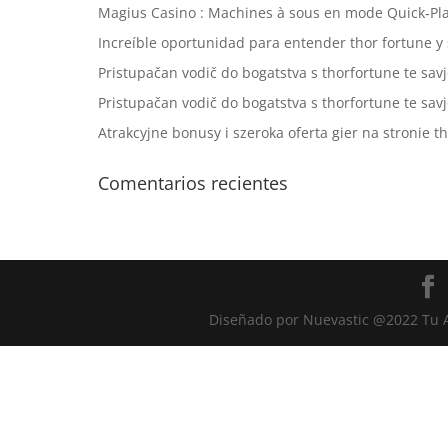
Magius Casino : Machines à sous en mode Quick‑Pla
Increíble oportunidad para entender thor fortune y 
Pristupačan vodič do bogatstva s thorfortune te savj
Pristupačan vodič do bogatstva s thorfortune te savj
Atrakcyjne bonusy i szeroka oferta gier na stronie 
Comentarios recientes
Diseñado por Nuevastic @2022 Tu A