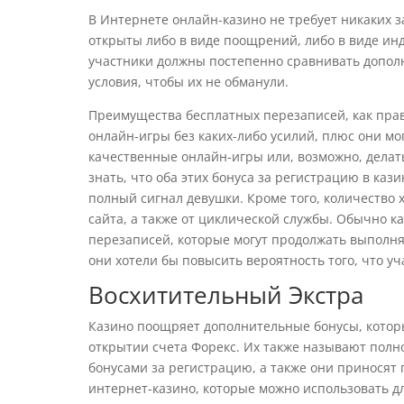
В Интернете онлайн-казино не требует никаких 
открыты либо в виде поощрений, либо в виде ин
участники должны постепенно сравнивать допол
условия, чтобы их не обманули.
Преимущества бесплатных перезаписей, как пра
онлайн-игры без каких-либо усилий, плюс они мог
качественные онлайн-игры или, возможно, делать
знать, что оба этих бонуса за регистрацию в каз
полный сигнал девушки. Кроме того, количество 
сайта, а также от циклической службы. Обычно 
перезаписей, которые могут продолжать выполня
они хотели бы повысить вероятность того, что 
Восхитительный Экстра
Казино поощряет дополнительные бонусы, котор
открытии счета Форекс. Их также называют пол
бонусами за регистрацию, а также они приносят п
интернет-казино, которые можно использовать д