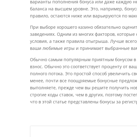
варианты пополнения бонуса или даже каждую н
баланса на высшем уровне. Это, например, бонус
правило, остаются ниже или варьируются по мак
При выборе хорошего казино обязательно оценит
заведениях. Одним из многих факторов, которые с
условия, а также правила отыгрыша. Лучше всего
ваши любимые игры и принимает выбранные ва
Обычно самым популярным приятным бонусом в 
взнос. Обычно это соответствует проценту от ва
полного потока. Это простой способ увеличить св
менее, почти все поощряемые бонусные предлож
выполняете, прежде чем вы решите получить но
строгие коды ставок, чем в других, поэтому пост
что в этой статье представлены бонусы за реги