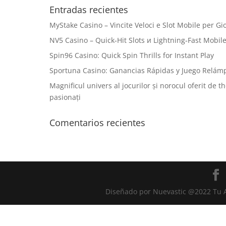
Entradas recientes
MyStake Casino – Vincite Veloci e Slot Mobile per G
NV5 Casino – Quick‑Hit Slots и Lightning‑Fast Mobile
Spin96 Casino: Quick Spin Thrills for Instant Play
Sportuna Casino: Ganancias Rápidas y Juego Relám
Magnificul univers al jocurilor și norocul oferit de
pasionați
Comentarios recientes
Diseñado por Nuevastic @2022 Tu A