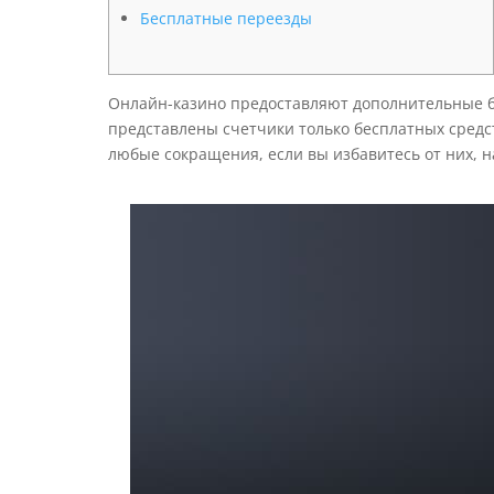
Бесплатные переезды
Онлайн-казино предоставляют дополнительные бо
представлены счетчики только бесплатных средс
любые сокращения, если вы избавитесь от них, 