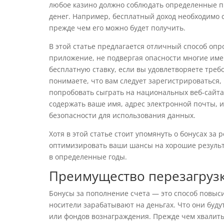
любое казино должно соблюдать определенные пр
денег. Например, бесплатный доход необходимо с
прежде чем его можно будет получить.
В этой статье предлагается отличный способ оп
приложение, не подвергая опасности многие име
бесплатную ставку, если вы удовлетворяете требо
понимаете, что вам следует зарегистрироваться
попробовать сыграть на национальных веб-сайт
содержать ваше имя, адрес электронной почты, 
безопасности для использования данных.
Хотя в этой статье стоит упомянуть о бонусах за
оптимизировать ваши шансы на хорошие результат
в определенные годы.
Преимущество перезагруз
Бонусы за пополнение счета — это способ повыс
носители зарабатывают на деньгах. Что они буд
или фондов вознаграждения. Прежде чем хвалить