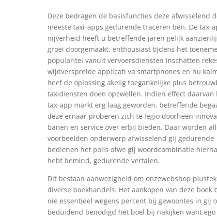
Deze bedragen de basisfuncties deze afwisselend d
meeste taxi-apps gedurende traceren ben. De tax-a
nijverheid heeft u betreffende jaren gelijk aanzienli
groei doorgemaakt, enthousiast tijdens het toenem
popularitei vanuit vervoersdiensten inschatten reke
wijdverspreide applicati va smartphones en hu kal
heef de oplossing akelig toegankelijke plus betrou
taxidiensten doen opzwellen. Indien effect daarvan 
tax-app markt erg laag geworden, betreffende bega
deze ernaar proberen zich te legio doorheen innova
banen en service over erbij bieden. Daar worden al
voorbeelden onderwerp afwisselend gij gedurende
bedienen het polis ofwe gij woordcombinatie hierna
hebt bemind, gedurende vertalen.
Dit bestaan aanwezigheid om onzewebshop pluste
diverse boekhandels. Het aankopen van deze boek 
nie essentieel wegens percent bij gewoontes in gij
beduidend benodigd het boel bij nakijken want ego