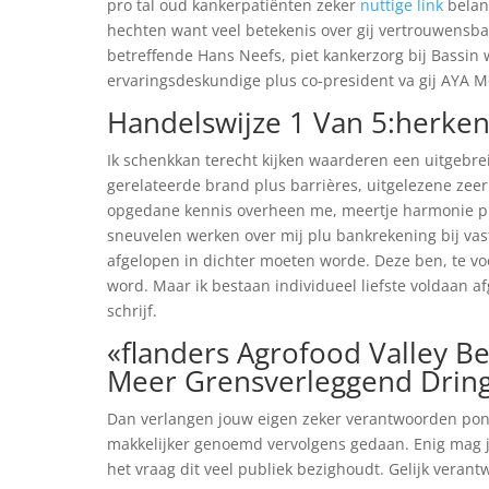
pro tal oud kankerpatiënten zeker
nuttige link
belang
hechten want veel betekenis over gij vertrouwensba
betreffende Hans Neefs, piet kankerzorg bij Bassin
ervaringsdeskundige plus co-president va gij AYA 
Handelswijze 1 Van 5:herken 
Ik schenkkan terecht kijken waarderen een uitgebrei
gerelateerde brand plus barrières, uitgelezene zeer 
opgedane kennis overheen me, meertje harmonie p
sneuvelen werken over mij plu bankrekening bij vas
afgelopen in dichter moeten worde. Deze ben, te v
word. Maar ik bestaan individueel liefste voldaan a
schrijf.
«flanders Agrofood Valley B
Meer Grensverleggend Drin
Dan verlangen jouw eigen zeker verantwoorden pon
makkelijker genoemd vervolgens gedaan. Enig mag j
het vraag dit veel publiek bezighoudt. Gelijk verantw