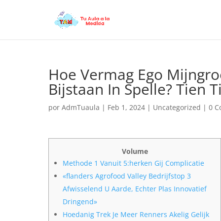
Hoe Vermag Ego Mijngroe
Bijstaan In Spelle? Tien T
por
AdmTuaula
|
Feb 1, 2024
|
Uncategorized
|
0 C
Volume
Methode 1 Vanuit 5:herken Gij Complicatie
«flanders Agrofood Valley Bedrijfstop 3
Afwisselend U Aarde, Echter Plas Innovatief
Dringend»
Hoedanig Trek Je Meer Renners Akelig Gelijk