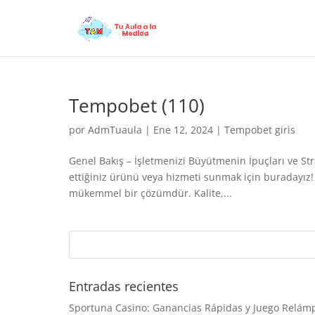
Tempobet (110)
por
AdmTuaula
|
Ene 12, 2024
|
Tempobet giris
Genel Bakış – İşletmenizi Büyütmenin İpuçları ve Stra
ettiğiniz ürünü veya hizmeti sunmak için buradayız! G
mükemmel bir çözümdür. Kalite,...
Entradas recientes
Sportuna Casino: Ganancias Rápidas y Juego Relám