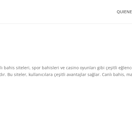
QUIEN
ı bahis siteleri, spor bahisleri ve casino oyunları gibi çeşitli eğlen
. Bu siteler, kullanıcılara çeşitli avantajlar sağlar. Canlı bahis, m