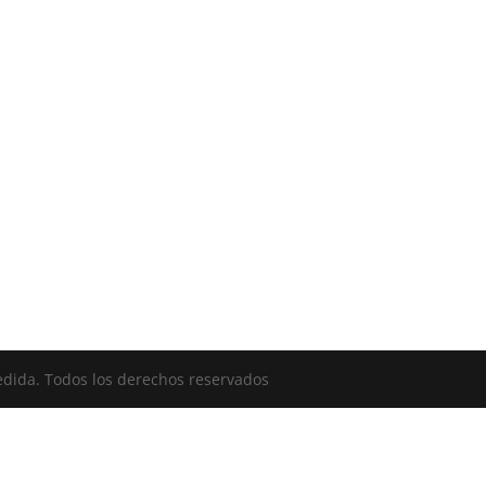
dida. Todos los derechos reservados