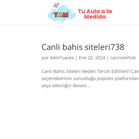
Canli bahis siteleri738
por
AdmTuaula
|
Ene 22, 2024
|
casinomhub
Canlı Bahis Siteleri Neden Tercih Edilmeli? Canl
seçeneklerinin sunulduğu popüler platformlardır
veya etkinliğin devam...