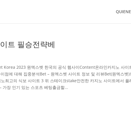
QUIEN
사이트 필승전략베
 Korea 2023 원엑스벳 한국의 공식 웹사이Content온라인카지노 사
에 대해 집중분석Bet – 원엑스벳 사이트 정보 및 리뷰Bet(원엑스벳)
카지노최고의 식보 사이트 3 위 스테이크stake안전한 카지노 사이트에서 
– 가장 인기 있는 스포츠 베팅출금할...