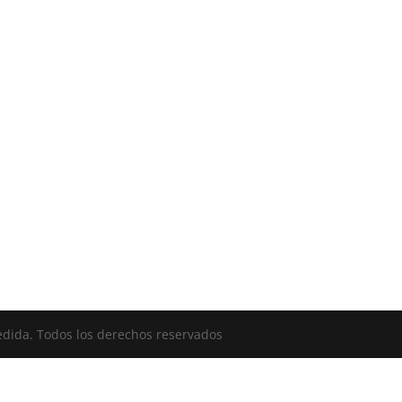
dida. Todos los derechos reservados