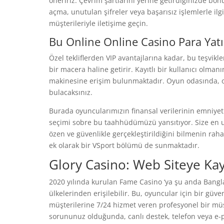
öneririz. Çevrim şartlarını yerine getirdiğinizde bon
açma, unutulan şifreler veya başarısız işlemlerle ilg
müşterileriyle iletişime geçin.
Bu Online Online Casino Para Ya
Özel tekliflerden VIP avantajlarına kadar, bu teşvik
bir macera haline getirir. Kayıtlı bir kullanıcı olman
makinesine erişim bulunmaktadır. Oyun odasında, onla
bulacaksınız.
Burada oyuncularımızın finansal verilerinin emniye
seçimi sobre bu taahhüdümüzü yansıtıyor. Size en 
özen ve güvenlikle gerçekleştirildiğini bilmenin rah
ek olarak bir VSport bölümü de sunmaktadır.
Glory Casino: Web Siteye K
2020 yılında kurulan Fame Casino ‘ya şu anda Bangla
ülkelerinden erişilebilir. Bu, oyuncular için bir güv
müşterilerine 7/24 hizmet veren profesyonel bir müş
sorununuz olduğunda, canlı destek, telefon veya e-po