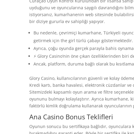
Curaçao Oyun Kontrol Kurulundan bir lisansa sahip
uyduğunu ve oyuncularına saygılı davrandığını bilme
istiyorsanız, kumarhanenin web sitesinde bulabilirsi
bir diziye gururla ev sahipliği yapıyor.
Bu nedenle, çevrimiçi kumarhane, Türkiyeli oyunc
getirmek için the girl türlü çabayı göstermektedir.
Ayrıca, çoğu oyunda gerçek parayla bahis oynama
⚡️ Glory Casino’nin öne çıkan özelliklerinden biri 
Ancak, platform, duruma bağlı olarak bu kısıtlamala
Glory Casino, kullanıcılarının güvenli ve kolay ödem
Kredi kartı, banka havalesi, elektronik cüzdanlar ve 
Sitemizdeki kapsamlı oyun arama ve filtre seçenekle
oyununu bulmayı kolaylaştırır. Ayrıca kumarhane, kiş
faktörlü kimlik doğrulama kullanarak oyuncularının g
Ana Casino Bonus Teklifleri
Oyunun sonucu bu sertifikaya bağlıdır, oyuncular
bırakmadığını garanti eder. Böyle bir sertifika ile k