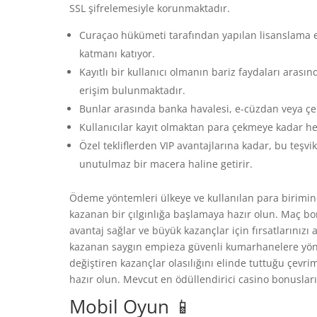
SSL şifrelemesiyle korunmaktadır.
Curaçao hükümeti tarafından yapılan lisanslama 
katmanı katıyor.
Kayıtlı bir kullanıcı olmanın bariz faydaları ara
erişim bulunmaktadır.
Bunlar arasında banka havalesi, e-cüzdan veya çe
Kullanıcılar kayıt olmaktan para çekmeye kadar her
Özel tekliflerden VIP avantajlarına kadar, bu teşvi
unutulmaz bir macera haline getirir.
Ödeme yöntemleri ülkeye ve kullanılan para birimine b
kazanan bir çılgınlığa başlamaya hazır olun. Maç bonu
avantaj sağlar ve büyük kazançlar için fırsatlarınız
kazanan saygın empieza güvenli kumarhanelere yönle
değiştiren kazançlar olasılığını elinde tuttuğu çev
hazır olun. Mevcut en ödüllendirici casino bonusları
Mobil Oyun 📱