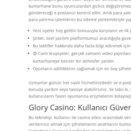
kumarhane bunu oyunculardan gizlice değiştiremez.
göndereceği e-postanızı kontrol edin. Artık para yatıra
para yatırma işlemlerini bu ödeme yöntemleriyle ya
Yeni üyeler hoş geldin bonusuyla karşılanır ve ilk p
Şirket, özel yazılım platformumuz aracılığıyla güv
Bu teklifler hakkında daha fazla bilgi edinmek için 
🤑 Canlı krupiyeler, gerçek zamanlı video yayınları
kumarhaneye benzer bir atmosfer yaratır.
Oyunların adilliklerini sağlamak için en boy şifrele
Uzmanlar günün her saati hizmetinizdedir ve e-posta 
konuda yardım veya tavsiye alabilirsiniz. Ve tabii ki
kullanıcıların favori oyunlarına erişmelerini kolaylaşt
Glory Casino: Kullanıcı Güven
Bu teknoloji, kullanıcı ile casino sitesi arasındaki v
verilerinizi almak için şifrelemenin anahtarını bulma
kumarhane Curacao tarafından lisanslanmıştır ve 