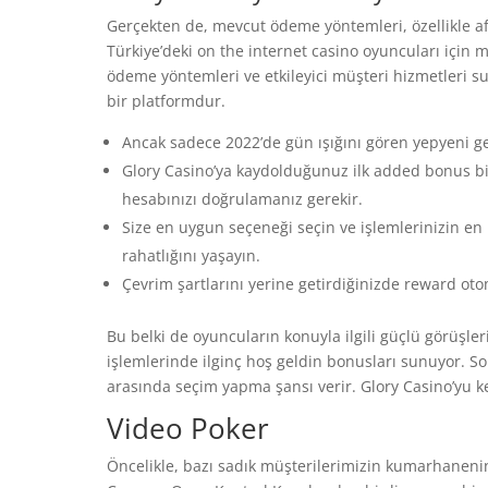
Gerçekten de, mevcut ödeme yöntemleri, özellikle afi
Türkiye’deki on the internet casino oyuncuları için 
ödeme yöntemleri ve etkileyici müşteri hizmetleri 
bir platformdur.
Ancak sadece 2022’de gün ışığını gören yepyeni ge
Glory Casino’ya kaydolduğunuz ilk added bonus bil
hesabınızı doğrulamanız gerekir.
Size en uygun seçeneği seçin ve işlemlerinizin en 
rahatlığını yaşayın.
Çevrim şartlarını yerine getirdiğinizde reward otom
Bu belki de oyuncuların konuyla ilgili güçlü görüşler
işlemlerinde ilginç hoş geldin bonusları sunuyor. So
arasında seçim yapma şansı verir. Glory Casino’yu k
Video Poker
Öncelikle, bazı sadık müşterilerimizin kumarhanenin