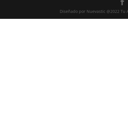
Diseñado por Nuevastic @2022 Tu A