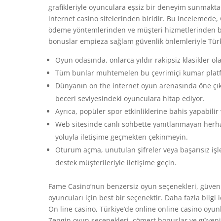
grafikleriyle oyunculara eşsiz bir deneyim sunmaktad
internet casino sitelerinden biridir. Bu incelemede
ödeme yöntemlerinden ve müşteri hizmetlerinden b
bonuslar empieza sağlam güvenlik önlemleriyle Türkiy
Oyun odasında, onlarca yıldır rakipsiz klasikler ola
Tüm bunlar muhtemelen bu çevrimiçi kumar platfo
Dünyanın on the internet oyun arenasında öne çık
beceri seviyesindeki oyunculara hitap ediyor.
Ayrıca, popüler spor etkinliklerine bahis yapabilir
Web sitesinde canlı sohbette yanıtlanmayan herhan
yoluyla iletişime geçmekten çekinmeyin.
Oturum açma, unutulan şifreler veya başarısız işle
destek müşterileriyle iletişime geçin.
Fame Casino’nun benzersiz oyun seçenekleri, güvenil
oyuncuları için best bir seçenektir. Daha fazla bilgi 
On line casino, Türkiye’de online online casino oyun
Zengin oyun seçenekleri, cömert bonuslar ve güvenili