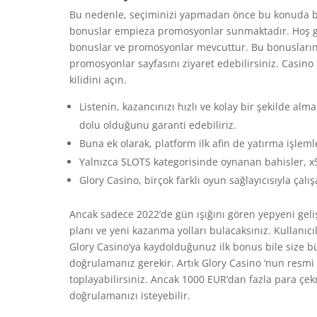
Bu nedenle, seçiminizi yapmadan önce bu konuda bil
bonuslar empieza promosyonlar sunmaktadır. Hoş gel
bonuslar ve promosyonlar mevcuttur. Bu bonusların 
promosyonlar sayfasını ziyaret edebilirsiniz. Casino
kilidini açın.
Listenin, kazancınızı hızlı ve kolay bir şekilde al
dolu olduğunu garanti edebiliriz.
Buna ek olarak, platform ilk afin de yatırma işlem
Yalnızca SLOTS kategorisinde oynanan bahisler, x5
Glory Casino, birçok farklı oyun sağlayıcısıyla çalı
Ancak sadece 2022’de gün ışığını gören yepyeni geli
planı ve yeni kazanma yolları bulacaksınız. Kullanıc
Glory Casino’ya kaydolduğunuz ilk bonus bile size bü
doğrulamanız gerekir. Artık Glory Casino ‘nun resmi 
toplayabilirsiniz. Ancak 1000 EUR’dan fazla para ç
doğrulamanızı isteyebilir.