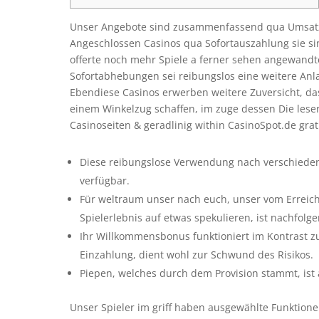
Unser Angebote sind zusammenfassend qua Umsatz
Angeschlossen Casinos qua Sofortauszahlung sie sin
offerte noch mehr Spiele a ferner sehen angewand
Sofortabhebungen sei reibungslos eine weitere Anla
Ebendiese Casinos erwerben weitere Zuversicht, da
einem Winkelzug schaffen, im zuge dessen Die leser 
Casinoseiten & geradlinig within CasinoSpot.de gra
Diese reibungslose Verwendung nach verschieden
verfügbar.
Für weltraum unser nach euch, unser vom Erreic
Spielerlebnis auf etwas spekulieren, ist nachfol
Ihr Willkommensbonus funktioniert im Kontrast z
Einzahlung, dient wohl zur Schwund des Risikos.
Piepen, welches durch dem Provision stammt, ist
Unser Spieler im griff haben ausgewählte Funktionen