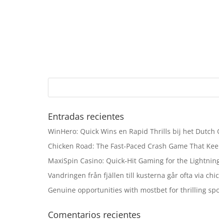
Entradas recientes
WinHero: Quick Wins en Rapid Thrills bij het Dutch
Chicken Road: The Fast‑Paced Crash Game That Kee
MaxiSpin Casino: Quick‑Hit Gaming for the Lightning
Vandringen från fjällen till kusterna går ofta via ch
Genuine opportunities with mostbet for thrilling sp
Comentarios recientes