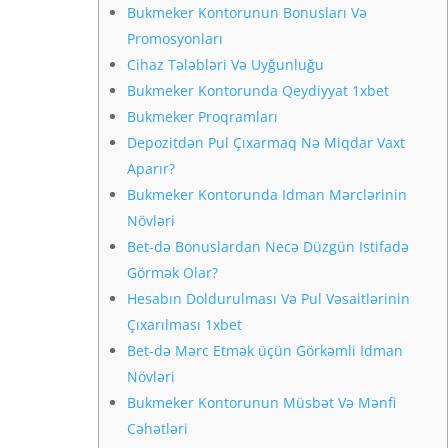
Bukmeker Kontorunun Bonusları Və
Promosyonları
Cihaz Tələbləri Və Uyğunluğu
Bukmeker Kontorunda Qeydiyyat 1xbet
Bukmeker Proqramları
Depozitdən Pul Çıxarmaq Nə Miqdar Vaxt
Aparır?
Bukmeker Kontorunda Idman Mərclərinin
Növləri
Bet-də Bonuslardan Necə Düzgün Istifadə
Görmək Olar?
Hesabın Doldurulması Və Pul Vəsaitlərinin
Çıxarılması 1xbet
Bet-də Mərc Etmək üçün Görkəmli Idman
Növləri
Bukmeker Kontorunun Müsbət Və Mənfi
Cəhətləri