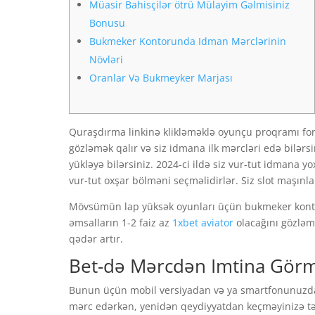
Müasir Bahisçilər ötrü Mülayim Gəlmisiniz
Bonusu
Bukmeker Kontorunda Idman Mərclərinin
Növləri
Oranlar Və Bukmeyker Marjası
Quraşdırma linkinə klikləməklə oyunçu proqramı fo
gözləmək qalır və siz idmana ilk mərcləri edə bilərs
yükləyə bilərsiniz. 2024-ci ildə siz vur-tut idmana
vur-tut oxşar bölməni seçməlidirlər. Siz slot maşınla
Mövsümün lap yüksək oyunları üçün bukmeker kontor
əmsalların 1-2 faiz az
1xbet aviator
olacağını gözləmə
qədər artır.
Bet-də Mərcdən Imtina Gö
Bunun üçün mobil versiyadan və ya smartfonunuzda 
mərc edərkən, yenidən qeydiyyatdan keçməyinizə tə