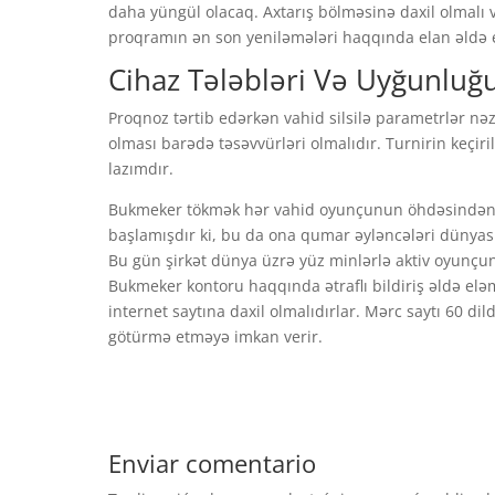
daha yüngül olacaq. Axtarış bölməsinə daxil olmalı 
proqramın ən son yeniləmələri haqqında elan əldə e
Cihaz Tələbləri Və Uyğunluğ
Proqnoz tərtib edərkən vahid silsilə parametrlər n
olması barədə təsəvvürləri olmalıdır. Turnirin keçiri
lazımdır.
Bukmeker tökmək hər vahid oyunçunun öhdəsindən gəl
başlamışdır ki, bu da ona qumar əyləncələri dünyas
Bu gün şirkət dünya üzrə yüz minlərlə aktiv oyunçu
Bukmeker kontoru haqqında ətraflı bildiriş əldə el
internet saytına daxil olmalıdırlar. Mərc saytı 60 dil
götürmə etməyə imkan verir.
Enviar comentario