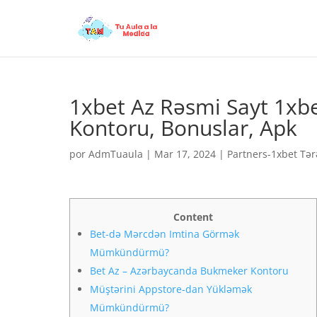
1xbet Az Rəsmi Sayt 1x
Kontoru, Bonuslar, Apk
por
AdmTuaula
|
Mar 17, 2024
|
Partners-1xbet Tər
Content
Bet-də Mərcdən Imtina Görmək
Mümkündürmü?
Bet Az – Azərbaycanda Bukmeker Kontoru
Müştərini Appstore-dan Yükləmək
Mümkündürmü?