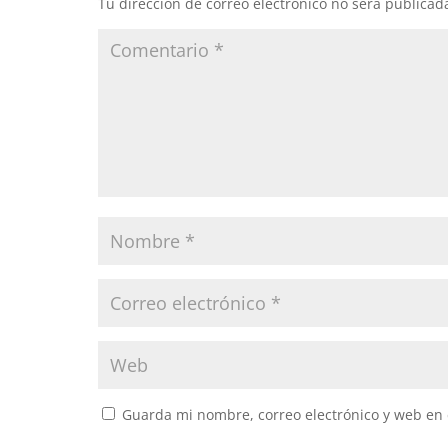
Tu dirección de correo electrónico no será publicad
Guarda mi nombre, correo electrónico y web en