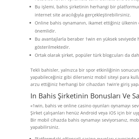
Bu işlemi, bahis şirketinin herhangi bir platfor
internet site aracılığıyla gerçekleştirebilirsiniz.
Online bahis oynamanın, ikamet ettiğiniz ülkenin
önemlidir.
Bu avantajlarla beraber 1win en yüksek seviyede h
gösterilmektedir.
Ortak olarak şirket, popüler türk blogcuları da da
Tekli bahisler, yalnızca bir spor etkinliğinin sonucun
yapabileceğiniz gibi dilerseniz mobil siteyi para kull
arzu ettiğiniz herhangi bir cihazdan 1win’e giriş yapa
In Bahis Şirketinin Bonusları Ve 
«1win, bahis ve online casino oyunları oynamayı seve
Şirket çalışanları henüz Android veya iOS için bir 
Bir mobil cihazda bahis oynamayı seviyorsanız, mobil 
yapabilirsiniz.
Platformdaki eğlenceli casino oyunları sayesinde