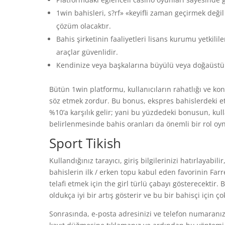
1win bahisleri, s?rf» «keyifli zaman geçirmek deği
çözüm olacaktır.
Bahis şirketinin faaliyetleri lisans kurumu yetkil
araçlar güvenlidir.
Kendinize veya başkalarına büyülü veya doğaüstü ö
Bütün 1win platformu, kullanıcıların rahatlığı ve ko
söz etmek zordur. Bu bonus, ekspres bahislerdeki etki
%10’a karşılık gelir; yani bu yüzdedeki bonusun, kul
belirlenmesinde bahis oranları da önemli bir rol oyn
Sport Tikish
Kullandığınız tarayıcı, giriş bilgilerinizi hatırlayabi
bahislerin ilk / erken topu kabul eden favorinin Far
telafi etmek için the girl türlü çabayı gösterecektir. B
oldukça iyi bir artış gösterir ve bu bir bahisçi için çok
Sonrasında, e-posta adresinizi ve telefon numaranızı