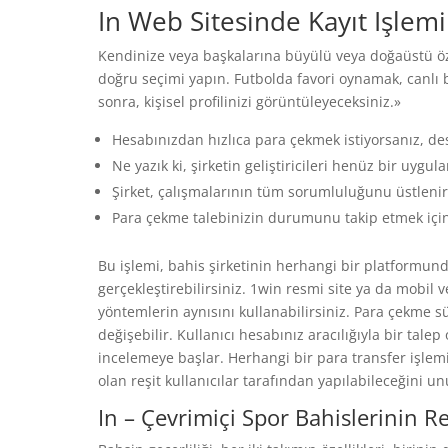
In Web Sitesinde Kayıt Işlemi
Kendinize veya başkalarına büyülü veya doğaüstü özell
doğru seçimi yapın. Futbolda favori oynamak, canlı ba
sonra, kişisel profilinizi görüntüleyeceksiniz.»
Hesabınızdan hızlıca para çekmek istiyorsanız, dest
Ne yazık ki, şirketin geliştiricileri henüz bir uyg
Şirket, çalışmalarının tüm sorumluluğunu üstlenir
Para çekme talebinizin durumunu takip etmek için 
Bu işlemi, bahis şirketinin herhangi bir platformund
gerçekleştirebilirsiniz. 1win resmi site ya da mobil 
yöntemlerin aynısını kullanabilirsiniz. Para çekme s
değişebilir. Kullanıcı hesabınız aracılığıyla bir tal
incelemeye başlar. Herhangi bir para transfer işlem
olan reşit kullanıcılar tarafından yapılabileceğini 
In – Çevrimiçi Spor Bahislerinin R