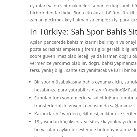
oyunları ya da slot makineleri sunan en kapsamlı böl
birbirinden farklıdır. Buna ek olarak, bölüm sürekl
zaman geçirmek keyif almanıza empieza iyi para ka
In Türkiye: Sah Spor Bahis Si
Açılan pencerede bahis miktarını belirleyin ve onay
posta adresiniz empieza şifreniz gibi gerekli bilgile
sobre güvenilmez olabileceği ya da kısmen doğru ola
vermenize yardımcı olabilir, doğru bahsi yapmanıza 
tersi, yanlış bilgi, sahte sizi yanıltacak ve karlı bir
Bir spor müsabakasına bahis oynamak için, sunul
hesabınıza para yatırabilirsiniz.» «[newline]Müsa
Sunulan tüm yöntemlerin yasal olduğunu unutmay
transferlerinizin güvenli olmasını da sağlarsınız.
Kazançların 1win’den çekilmesi, miktara ve seçile
18 yaşından küçükseniz ve siteye kaydolmayı deners
bu yasalara aykırı bir eylemde bulunuyorsunuz de