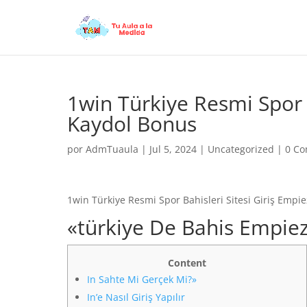
1win Türkiye Resmi Spor B
Kaydol Bonus
por
AdmTuaula
|
Jul 5, 2024
|
Uncategorized
|
0 Co
1win Türkiye Resmi Spor Bahisleri Sitesi Giriş Empi
«türkiye De Bahis Empie
Content
In Sahte Mi Gerçek Mi?»
In’e Nasıl Giriş Yapılır