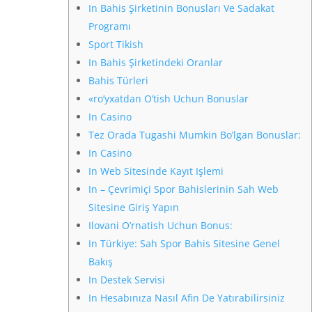
In Bahis Şirketinin Bonusları Ve Sadakat
Programı
Sport Tikish
In Bahis Şirketindeki Oranlar
Bahis Türleri
«ro’yxatdan O’tish Uchun Bonuslar
In Casino
Tez Orada Tugashi Mumkin Bo’lgan Bonuslar:
In Casino
In Web Sitesinde Kayıt Işlemi
In – Çevrimiçi Spor Bahislerinin Sah Web
Sitesine Giriş Yapın
Ilovani O’rnatish Uchun Bonus:
In Türkiye: Sah Spor Bahis Sitesine Genel
Bakış
In Destek Servisi
In Hesabınıza Nasıl Afin De Yatırabilirsiniz