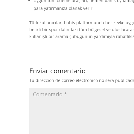
Uygun tüm ödeme araçları, hemen bahis oynamaya
para yatırmanıza olanak verir.
Türk kullanıcılar, bahis platformunda her zevke uygun
belirli bir spor dalındaki tüm bölgesel ve uluslarara
kullanışlı bir arama çubuğunun yardımıyla rahatlıkla
Enviar comentario
Tu dirección de correo electrónico no será publicad