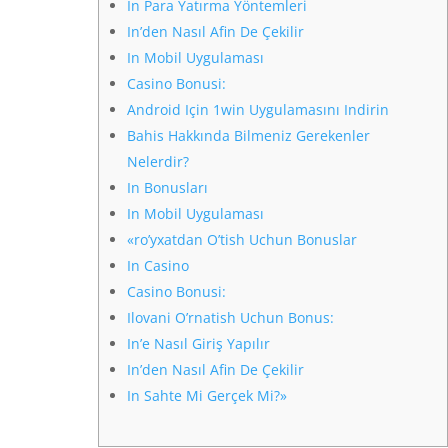
In Para Yatırma Yöntemleri
In’den Nasıl Afin De Çekilir
In Mobil Uygulaması
Casino Bonusi:
Android Için 1win Uygulamasını Indirin
Bahis Hakkında Bilmeniz Gerekenler
Nelerdir?
In Bonusları
In Mobil Uygulaması
«ro’yxatdan O’tish Uchun Bonuslar
In Casino
Casino Bonusi:
Ilovani O’rnatish Uchun Bonus:
In’e Nasıl Giriş Yapılır
In’den Nasıl Afin De Çekilir
In Sahte Mi Gerçek Mi?»