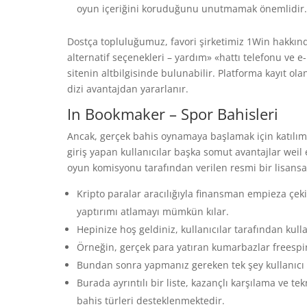
oyun içeriğini koruduğunu unutmamak önemlidir.
Dostça topluluğumuz, favori şirketimiz 1Win hakkınd
alternatif seçenekleri – yardım» «hattı telefonu ve 
sitenin altbilgisinde bulunabilir. Platforma kayıt 
dizi avantajdan yararlanır.
In Bookmaker – Spor Bahisleri
Ancak, gerçek bahis oynamaya başlamak için katılımc
giriş yapan kullanıcılar başka somut avantajlar weil 
oyun komisyonu tarafından verilen resmi bir lisansa 
Kripto paralar aracılığıyla finansman empieza çe
yaptırımı atlamayı mümkün kılar.
Hepinize hoş geldiniz, kullanıcılar tarafından kul
Örneğin, gerçek para yatıran kumarbazlar freespin,
Bundan sonra yapmanız gereken tek şey kullanıcı a
Burada ayrıntılı bir liste, kazançlı karşılama ve tek
bahis türleri desteklenmektedir.