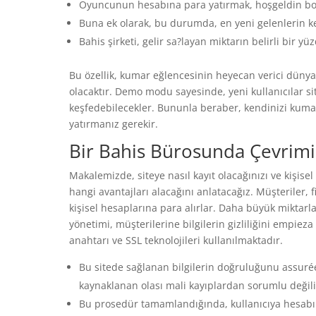
Oyuncunun hesabına para yatırmak, hoşgeldin bon
Buna ek olarak, bu durumda, en yeni gelenlerin ken
Bahis şirketi, gelir sa?layan miktarın belirli bir yü
Bu özellik, kumar eğlencesinin heyecan verici dünyası
olacaktır. Demo modu sayesinde, yeni kullanıcılar si
keşfedebilecekler. Bununla beraber, kendinizi kuma
yatırmanız gerekir.
Bir Bahis Bürosunda Çevrimiç
Makalemizde, siteye nasıl kayıt olacağınızı ve kişisel 
hangi avantajları alacağını anlatacağız. Müşteriler, 
kişisel hesaplarına para alırlar. Daha büyük miktarl
yönetimi, müşterilerine bilgilerin gizliliğini empiez
anahtarı ve SSL teknolojileri kullanılmaktadır.
Bu sitede sağlanan bilgilerin doğruluğunu assurée
kaynaklanan olası mali kayıplardan sorumlu değili
Bu prosedür tamamlandığında, kullanıcıya hesabına g