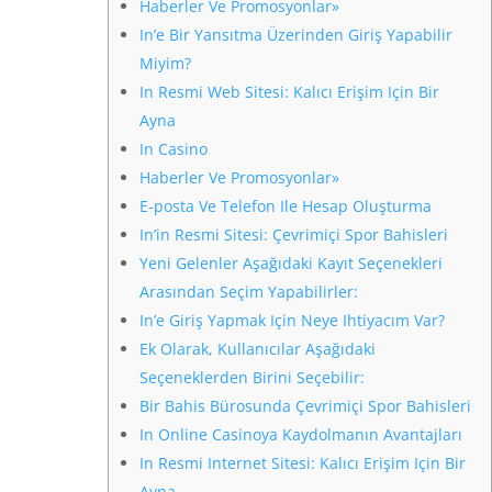
Haberler Ve Promosyonlar»
In’e Bir Yansıtma Üzerinden Giriş Yapabilir
Miyim?
In Resmi Web Sitesi: Kalıcı Erişim Için Bir
Ayna
In Casino
Haberler Ve Promosyonlar»
E-posta Ve Telefon Ile Hesap Oluşturma
In’in Resmi Sitesi: Çevrimiçi Spor Bahisleri
Yeni Gelenler Aşağıdaki Kayıt Seçenekleri
Arasından Seçim Yapabilirler:
In’e Giriş Yapmak Için Neye Ihtiyacım Var?
Ek Olarak, Kullanıcılar Aşağıdaki
Seçeneklerden Birini Seçebilir:
Bir Bahis Bürosunda Çevrimiçi Spor Bahisleri
In Online Casinoya Kaydolmanın Avantajları
In Resmi Internet Sitesi: Kalıcı Erişim Için Bir
Ayna