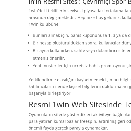
In’in Resmi Sitesi: Çevrimiçi Spor B
1win’deki tekliflerin seviyesi piyasadaki ortalamada
arasında değişmektedir. Hepinize hoş geldiniz, kulla
1Win kulübüne.
Bunları almak için, bahis kuponunuza 1, 3 ya da d
Bir hesap oluşturulduktan sonra, kullanıcılar dün
Bir ayna kullanırken, sahte veya dolandırıcı sitele
etmeniz önerilir.
Yeni müşteriler için ücretsiz bahis promosyonu şim
Yetkilendirme olasılığını kaybetmemek için bu bilgil
katılımcıların ileride kişisel bilgilerini doldurmalar
başarıyla birleştiriyor.
Resmi 1win Web Sitesinde Tek
Oyuncuların sitede gösterdikleri aktiviteye bağlı ola
para yatıran kumarbazlar freespin, artırılmış geri öd
önemli fayda gerçek parayla oynamaktır.