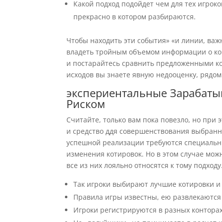
Какой подход подойдет чем для тех игрок
прекрасно в котором разбираются.
Чтобы находить эти события» «и линии, важ
владеть тройным объемом информации о ко
и постарайтесь сравнить предложенными ко
исходов вы знаете явную недооценку, рядом
экспериентальные Зарабаты
Риском
Считайте, только вам пока повезло, но при
и средство ддя совершенствования выбранны
успешной реализации требуются специальны
изменения котировок. Но в этом случае можн
все из них лояльно относятся к тому подходу
Так игроки выбирают лучшие котировки и
Правила игры известны, ею развлекаются
Игроки регистрируются в разных конторах