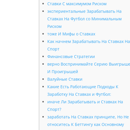
Ставки С максимумом Риском
экспериентальные Зарабатывать На
Ставках На Футбол со Минимальным
Риском
тоже И Мифы о Ставках
Как начнем Зарабатывать На Ставках Н
Спорт
Финансовые Стратегии
верно Воспринимайте Серию Выигрыш
И Проигрышей
Валуйные Ставки
Какие Есть Работающие Подходы К
Заработку На Ставках и Футбол:
иначе Ли Зарабатывать и Ставках На
Спорт?
заработать На Ставках принципе, Но Не
относитесь К Беттингу как Основному