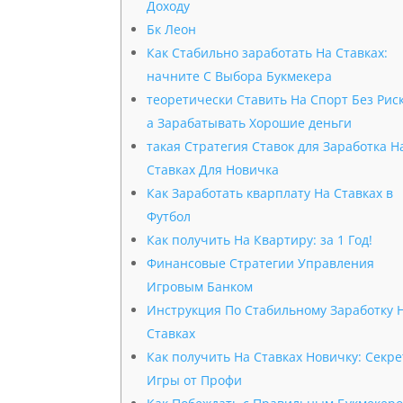
Доходу
Бк Леон
Как Стабильно заработать На Ставках:
начните С Выбора Букмекера
теоретически Ставить На Спорт Без Рис
а Зарабатывать Хорошие деньги
такая Стратегия Ставок для Заработка Н
Ставках Для Новичка
Как Заработать кварплату На Ставках в
Футбол
Как получить На Квартиру: за 1 Год!
Финансовые Стратегии Управления
Игровым Банком
Инструкция По Стабильному Заработку 
Ставках
Как получить На Ставках Новичку: Секр
Игры от Профи