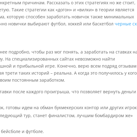
нкретным причинам. Рассказать о этих стратегиях но же стоит,
тую. Такие стратегии как «догон» и «вилки» в теории является
ма, которую способен заработать новичок также минимальных
ычно новички выбирают футбол, хоккей или баскетбол
черные с
м
ее подробно, чтобы раз мог понять, а заработать на ставках н
ему. На специализированных сайтах невозможно найти
ешной и прибыльной игре. Конечно, верю всем подряд отзывам
я трети таких историй – реальна. А когда это получилось у кого
 своим постоянным заработком.
тавки после каждого проигрыша, что позволяет вернуть деньги
ок, готовы идем на обман букмекерских контор или других игрок
 следующий тур, станет финалистом, лучшим бомбардиром же»
бейсболе и футболе.