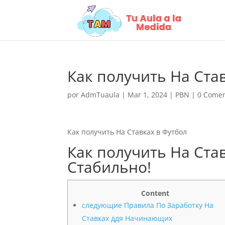
Как получить На Ста
por
AdmTuaula
|
Mar 1, 2024
|
PBN
|
0 Comen
Как получить На Ставках в Футбол
Как получить На Став
Стабильно!
Content
следующие Правила По Заработку На
Ставках ддя Начинающих