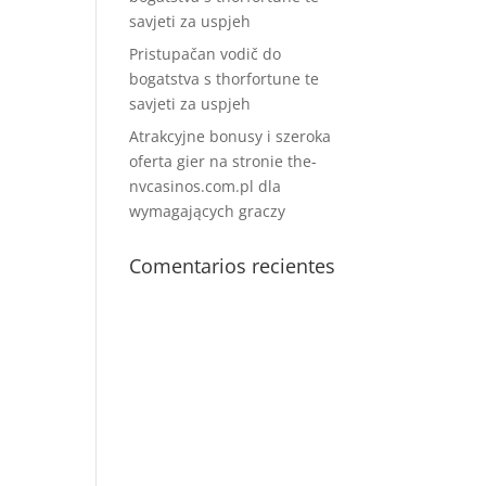
savjeti za uspjeh
Pristupačan vodič do
bogatstva s thorfortune te
savjeti za uspjeh
Atrakcyjne bonusy i szeroka
oferta gier na stronie the-
nvcasinos.com.pl dla
wymagających graczy
Comentarios recientes