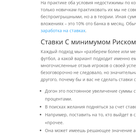
На практике оба условия недостижимы по ко
только новичкам практиковать их мы не сове
беспроигрышными, но а в теории. Иная сум
вложениях – это 10% ото банка в месяц. Об
заработка на ставках
.
Ставки С минимумом Риско
Каждый подход мы» «разберем более или мен
футбол, а какой вариант подходит именно 
многочисленные отзыв игроков о своей усп
безоговорочно не следовало, но значительна
другого, почему бы и вас не сделать ставки
Догон это постоянное увеличение суммы с
процентами.
В поисках желания подняться за счет став
Например, поставить на то, кто выйдет в
«прочее.
Она может имеешь решающее значение а 