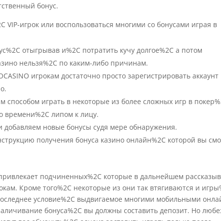
тственный бонус.
 VIP-игрок или воспользоваться многими со бонусами играя в
нус%2C отыгрывав и%2C потратить кучу долгое%2C а потом
азино нельзя%2C по каким-либо причинам.
OCASINO игрокам достаточно просто зарегистрировать аккаунт
о.
м способом играть в некоторые из более сложных игр в покер
о времени%2C липом к лицу.
 добавляем новые бонусы судя мере обнаружения.
нструкцию получения бонуса казино онлайн%2C которой вы смо
 привлекает подчиненных%2C которые в дальнейшем рассказы
окам. Кроме того%2C некоторые из они так втягиваются и игр
 Последнее условие%2C выдвигаемое многими мобильными онла
наличивание бонуса%2C вы должны составить депозит. Но люб