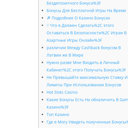
Бездепозитного Бонуса%3F
Бонусы Для Бесплатной Игры На Время
🔎 Подробнее О Казино Бонусах
❔ Что я Должен Сделать%2C этого
Оставаться В Безопасности%2C Играя В
Азартные Игры Онлайн%3F
различии Между Cashback бонусом В
Латвии же В Мире
Нужно разве Мне Входить в Личный
Кабинет%2C этого Получать Бонусы%3F
Не Превышайте максимальную Ставку И
Лимиты При Использовании Бонусов
Hot Slots Casino
Какие Бонусы Есть На обналичить В Ga
Казино%3F
Топ Казино
Где я Могу Увидеть полученные Бонусы