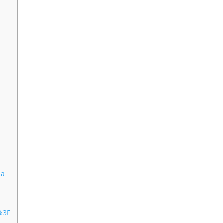
ma
%3F