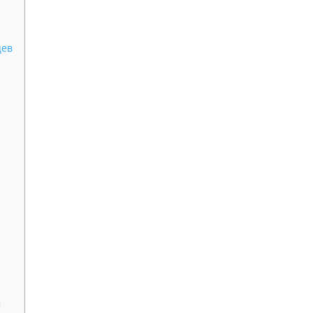
цев
м