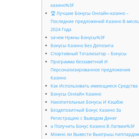
казино%3F
🏆 Лучшие Бонусы Онлайн-казино –
Последние предложений Казино В меся
2024 Года
зачем Нужны Бонусы%3F
Бонусы Казино Без Депозита
Спортивный Тотализатор – Бонусы
Программа беззаветной И
Персонализированное предложения
Казино
Как Использовать имеющиеся Средства
Бонусы Онлайн Казино
Накопительные Бонусы И Кэшбэк
Бездепозитный Бонус Казино За
Регистрацию с Выводом Денег
а Получить Бонус Казино В Латвии%3F
Можно ли Вывести Выигрыш пиппардо