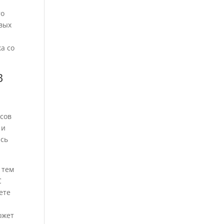
то
вых
а со
В
усов
 и
ясь
 тем
C
ете
ожет